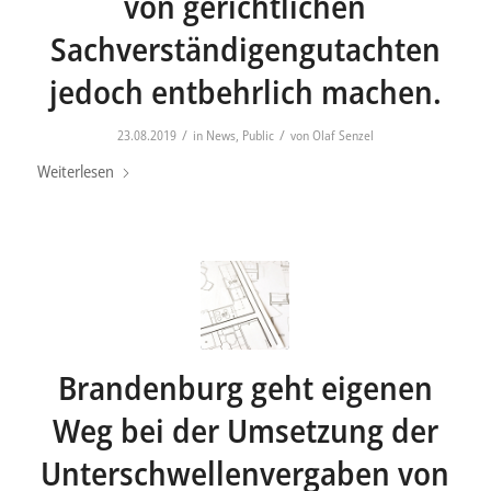
von gerichtlichen
Sachverständigengutachten
jedoch entbehrlich machen.
/
/
23.08.2019
in
News
,
Public
von
Olaf Senzel
Weiterlesen
Brandenburg geht eigenen
Weg bei der Umsetzung der
Unterschwellenvergaben von