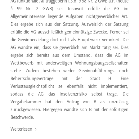
AG funktionale Auftraggeberin i.S.d. § 98 Nr. 2 GWB a.F. (heute
§ 99 Nr. 2 GWB) sei. Insoweit erfülle die AG im
Allgemeininteresse liegende Aufgaben nichtgewerblicher Art.
Dies ergebe sich aus der Satzung. Ausweislich der Satzung
erfülle die AG ausschließlich gemeinnützige Zwecke. Ferner sei
die Gewinnerzielung dort nicht als Hauptzweck verankert. Die
AG wandte ein, dass sie gewerblich am Markt tätig sei. Dies
ergebe sich bereits aus dem Umstand, dass die AG im
Wettbewerb mit anderweitigen Wohnungsbaugesellschaften
stehe. Zudem bestehen weder Gewinnabführungs- noch
Beherrschungsverträge mit der Stadt H. Eine
Verlustausgleichspflicht sei ebenfalls nicht implementiert,
sodass die AG das Insolvenzrisiko selbst trage. Die
Vergabekammer hat den Antrag von B als unzulässig
zurückgewiesen. Hiergegen wandte sich B mit der sofortigen
Beschwerde.
Weiterlesen